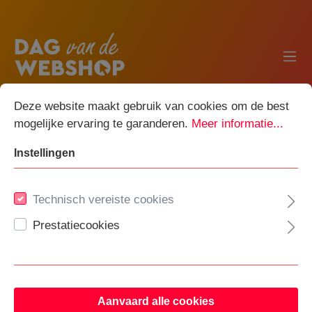
Deze website maakt gebruik van cookies om de best
mogelijke ervaring te garanderen.
Meer informatie...
Instellingen
Wat is Dag van de Webshop?
Technisch vereiste cookies
Hoe blijf ik op de hoogte van alle aanbiedingen?
Prestatiecookies
Wat zijn de voordelen van een eigen profiel?
Waar vind ik alle deelnemende webshops terug?
Aanvaard alle cookies